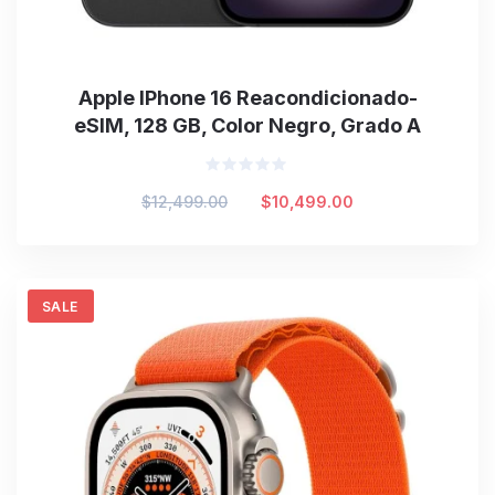
Apple IPhone 16 Reacondicionado-
eSIM, 128 GB, Color Negro, Grado A
Valorado
Original
Current
$
12,499.00
$
10,499.00
en
0
price
price
de
was:
is:
5
$12,499.00.
$10,499.00.
SALE