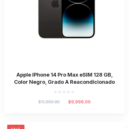
Apple IPhone 14 Pro Max eSIM 128 GB,
Color Negro, Grado A Reacondicionado
Valorado
Original
Current
$
11,999.00
$
9,999.00
en
0
price
price
de
was:
is:
5
$11,999.00.
$9,999.00.