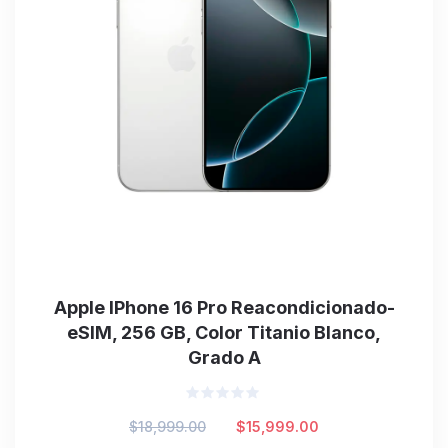
Apple IPhone 16 Pro Reacondicionado-
eSIM, 256 GB, Color Titanio Blanco,
Grado A
Valorado
Original
Current
$
18,999.00
$
15,999.00
en
0
price
price