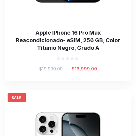
Apple IPhone 16 Pro Max
Reacondicionado- eSIM, 256 GB, Color
Titanio Negro, Grado A
Valorado
Original
Current
$
19,999.00
$
16,999.00
en
0
price
price
de
was:
is:
5
$19,999.00.
$16,999.00.
SALE