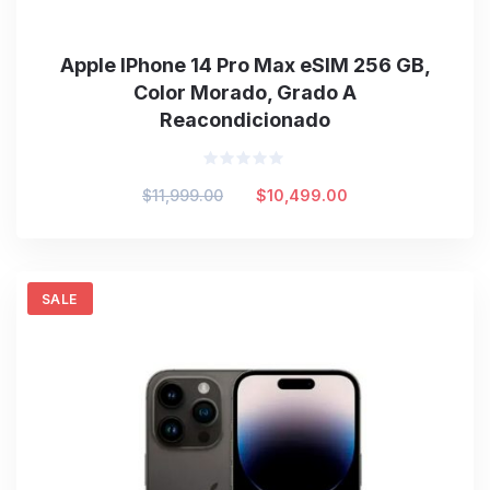
Apple IPhone 14 Pro Max eSIM 256 GB,
Color Morado, Grado A
Reacondicionado
Valorado
Original
Current
$
11,999.00
$
10,499.00
en
0
price
price
de
was:
is:
5
$11,999.00.
$10,499.00.
SALE