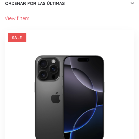
LATEST
View filters
SALE