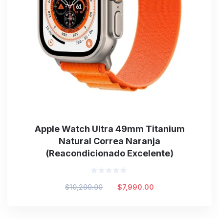
Apple Watch Ultra 49mm Titanium
Natural Correa Naranja
(Reacondicionado Excelente)
Valorado
Original
Current
$
10,299.00
$
7,990.00
en
0
price
price
de
was:
is:
5
$10,299.00.
$7,990.00.