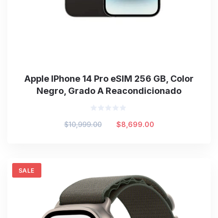
Apple IPhone 14 Pro eSIM 256 GB, Color
Negro, Grado A Reacondicionado
Valorado
Original
Current
$
10,999.00
$
8,699.00
en
0
price
price
de
was:
is:
5
$10,999.00.
$8,699.00.
SALE