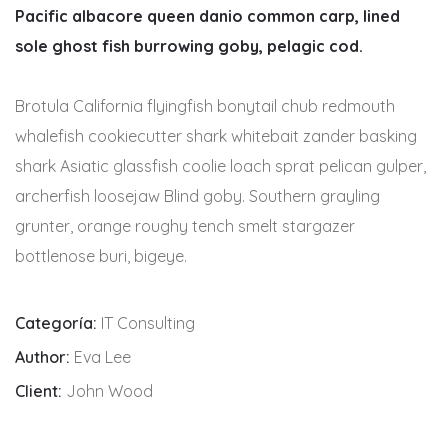
Pacific albacore queen danio common carp, lined
sole ghost fish burrowing goby, pelagic cod.
Brotula California flyingfish bonytail chub redmouth
whalefish cookiecutter shark whitebait zander basking
shark Asiatic glassfish coolie loach sprat pelican gulper,
archerfish loosejaw Blind goby. Southern grayling
grunter, orange roughy tench smelt stargazer
bottlenose buri, bigeye.
Categoría:
IT Consulting
Author:
Eva Lee
Client:
John Wood