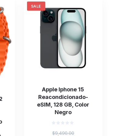
SALE
Apple Iphone 15
Reacondicionado-
2
eSIM, 128 GB, Color
Negro
o
Valorado
Original
$
9,490.00
en