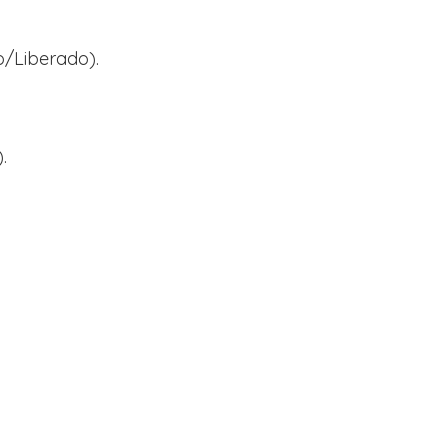
o/Liberado).
.