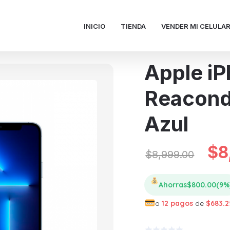
INICIO
TIENDA
VENDER MI CELULA
Apple iP
Reacond
Azul
Or
$
8
$
8,999.00
pr
Ahorras
$
800.00
(9%
o
12 pagos
de
$
683.2
wa