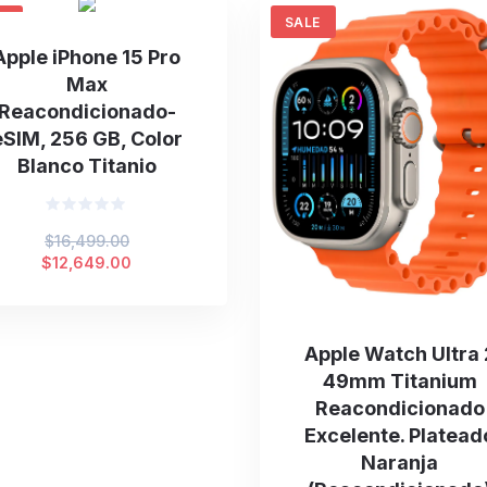
E
SALE
Apple iPhone 15 Pro
Max
Reacondicionado-
eSIM, 256 GB, Color
Blanco Titanio
Valorado
Original
$
16,499.00
en
0
price
Current
$
12,649.00
de
was:
price
5
$16,499.00.
is:
$12,649.00.
Apple Watch Ultra 
49mm Titanium
Reacondicionado
Excelente. Platead
Naranja