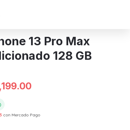
R
hone 13 Pro Max
icionado 128 GB
iginal
Current
,199.00
ice
price
)
5
con Mercado Pago
s:
is: