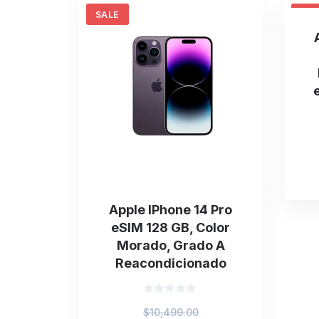
SALE
SAL
Apple IPhone 14 Pro
eSIM 128 GB, Color
Morado, Grado A
Reacondicionado
Valorado
Original
$
10,499.00
en