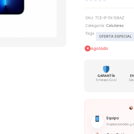
$8
Valorado
en
0
SKU:
TCE-IP-3X-128AZ
de
5
Categoría:
Celulares
Tags:
OFERTA ESPECIAL
Agotado
GARANTÍA
E
3 meses GivU
Sie
Equipo
Inspeccionado y c