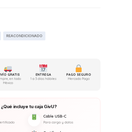
,999.00.
$8,199.00.
REACONDICIONADO
NVÍO GRATIS
ENTREGA
PAGO SEGURO
mpre, en todo
1 a 3 días hábiles
Mercado Pago
México
¿Qué incluye tu caja GivU?
Cable USB-C
ertificado
Para carga y datos