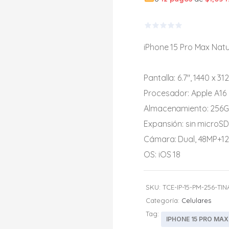
w
$1
Valorado
en
iPhone 15 Pro Max Natu
0
de
5
Pantalla: 6.7″, 1440 x 31
Procesador: Apple A16 
Almacenamiento: 256
Expansión: sin microSD
Cámara: Dual, 48MP+1
OS: iOS 18
SKU:
TCE-IP-15-PM-256-TIN
Categoría:
Celulares
Tag:
IPHONE 15 PRO MAX