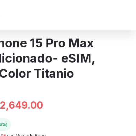
R
hone 15 Pro Max
icionado- eSIM,
Color Titanio
iginal
Current
12,649.00
ice
price
23%)
.08
con Mercado Pago