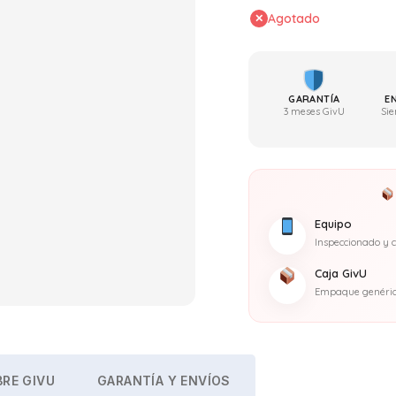
Agotado
GARANTÍA
E
3 meses GivU
Sie
Equipo
Inspeccionado y c
Caja GivU
Empaque genérico
RE GIVU
GARANTÍA Y ENVÍOS