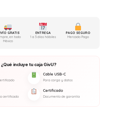
NVÍO GRATIS
ENTREGA
PAGO SEGURO
mpre, en todo
1 a 3 días hábiles
Mercado Pago
México
¿Qué incluye tu caja GivU?
Cable USB-C
ertificado
Para carga y datos
Certificado
 certificado
Documento de garantía