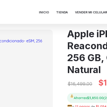
INICIO
TIENDA
VENDER MI CELULA
Apple iP
Reacond
256 GB, 
Natural
Or
$
$
16,499.00
pr
Ahorras
$
3,850.00
(
o
12 pagos
de
$
1,054