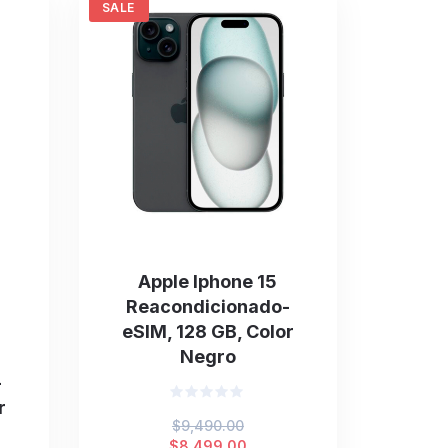
SALE
Apple Iphone 15
Reacondicionado-
eSIM, 128 GB, Color
Negro
-
r
Valorado
Original
$
9,490.00
en
0
price
Current
$
8,499.00