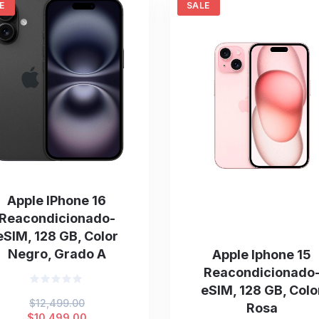
E
SALE
Apple IPhone 16
Reacondicionado-
eSIM, 128 GB, Color
Negro, Grado A
Apple Iphone 15
Reacondicionado
eSIM, 128 GB, Colo
Valorado
Original
$
12,499.00
en
Rosa
0
price
Current
$
10,499.00