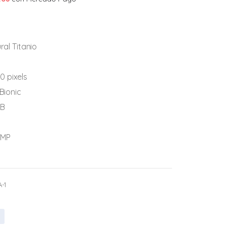
as:
is:
6,499.00.
$12,649.00.
ral Titanio
20 pixels
Bionic
GB
2MP
A-1